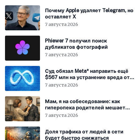
Почему Apple удаляет Telegram, но
оставляет X
7 августа 2026
Phiewer 7 получил поиск
дубликатов фотографий
7 августа 2026
Суд обязал Meta* направить ещё
$567 млн на устранение вреда от
соцсетей
7 августа 2026
Мам, я на собеседование: как
гиперопека родителей мешает
«зумерам» устроиться в компанию
7 августа 2026
Доля трафика от людей в сети
будет быстро снижаться