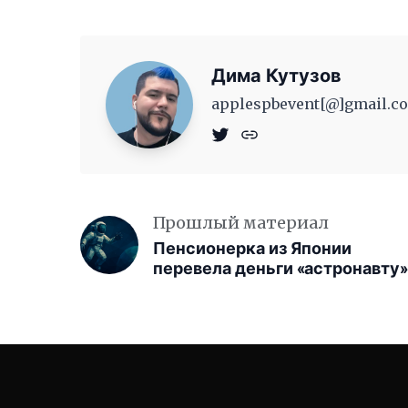
Дима Кутузов
applespbevent[@]gmail.co
Прошлый материал
Пенсионерка из Японии
перевела деньги «астронавту»
застрявшему в космосе