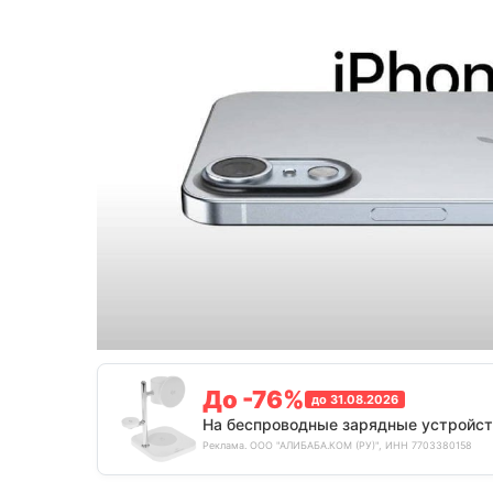
До -76%
до 31.08.2026
На беспроводные зарядные устройст
Реклама. ООО "АЛИБАБА.КОМ (РУ)", ИНН 7703380158