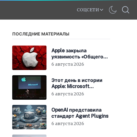
СОЦСЕТИ
ПОСЛЕДНИЕ МАТЕРИАЛЫ
Apple закрыла
уязвимость «Общего
экрана» в macOS
6 августа 2026
Этот день в истории
Apple: Microsoft
инвестирует в Apple
6 августа 2026
150 миллионов
долларов
OpenAI представила
стандарт Agent Plugins
6 августа 2026