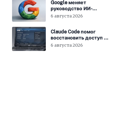
Google меняет
руководство ИИ-
направления
6 августа 2026
Claude Code помог
восстановить доступ к
BIOS ноутбука
6 августа 2026