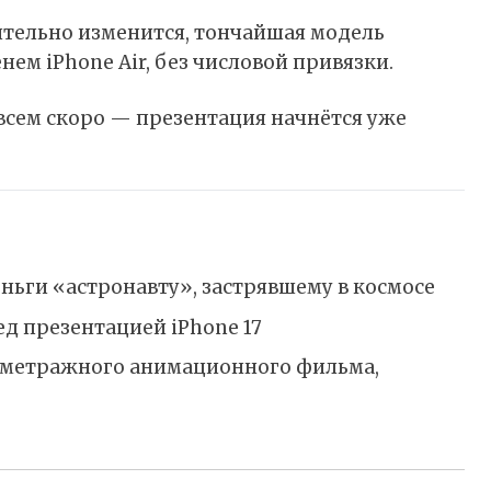
ительно изменится, тончайшая модель
м iPhone Air, без числовой привязки.
совсем скоро — презентация начнётся уже
ньги «астронавту», застрявшему в космосе
д презентацией iPhone 17
ометражного анимационного фильма,