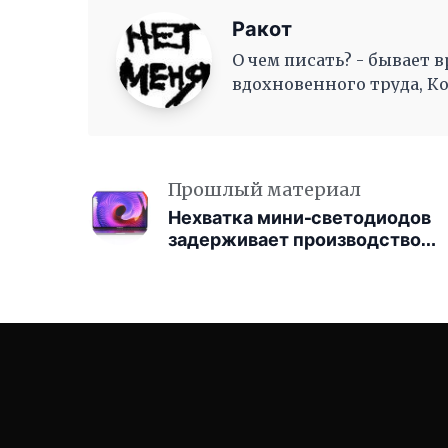
Ракот
О чем писать? - бывает в
вдохновенного труда, К
как волны, Журча, одна 
Прошлый материал
Нехватка мини-светодиодов
задерживает производство
новых MacBook Pro