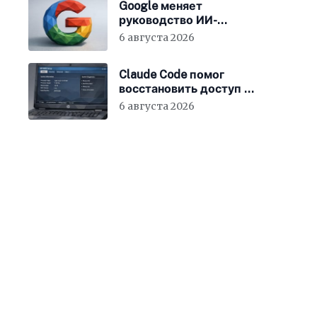
Google меняет
руководство ИИ-
направления
6 августа 2026
Claude Code помог
восстановить доступ к
BIOS ноутбука
6 августа 2026