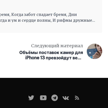
ремя, Когда забот спадает бремя, Дни
огда и ум и сердце полны, И рифмы дружные,
во след другой Несутся вольной чередой.
Следующий материал
Объёмы поставок камер для
iPhone 13 превзойдут весь
рынок Android