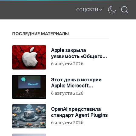
СОЦСЕТИ
ПОСЛЕДНИЕ МАТЕРИАЛЫ
Apple закрыла
уязвимость «Общего
экрана» в macOS
6 августа 2026
Этот день в истории
Apple: Microsoft
инвестирует в Apple
6 августа 2026
150 миллионов
долларов
OpenAI представила
стандарт Agent Plugins
6 августа 2026