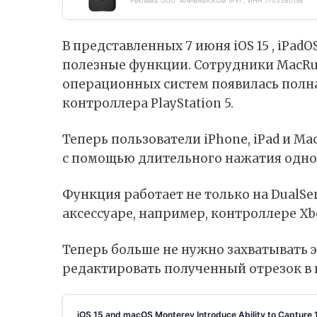
Реклама. ООО "АЛИБАБА.КОМ (РУ)", ИНН 7703380158
В представленных 7 июня iOS 15 , iPa
полезные функции. Сотрудники MacR
операционных систем появилась полна
контроллера PlayStation 5.
Теперь пользователи iPhone, iPad и Ma
с помощью длительного нажатия одной
Функция работает не только на DualSe
аксессуаре, например, контроллере Xbo
Теперь больше не нужно захватывать 
редактировать полученный отрезок в
iOS 15 and macOS Monterey Introduce Ability to Captur