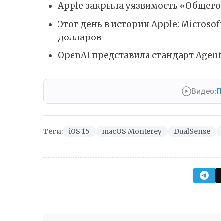
Apple закрыла уязвимость «Общего
Этот день в истории Apple: Microso
долларов
OpenAI представила стандарт Agent
Видео:
П
Теги:
iOS 15
macOS Monterey
DualSense