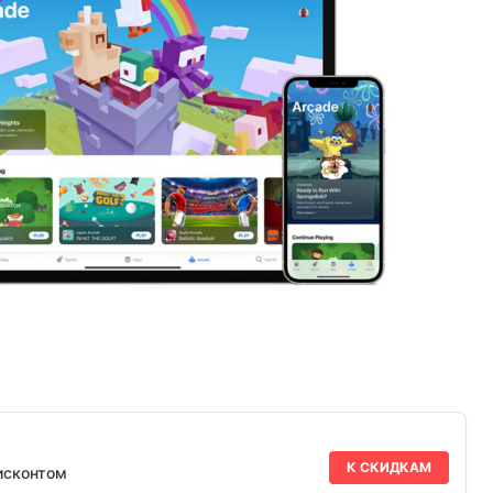
К СКИДКАМ
исконтом