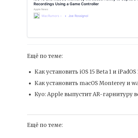
Recordings Using a Game Controller
Apple News
MacRumors
Joe Rossignol
Ещё по теме:
Как установить iOS 15 Beta 1 и iPadOS 
Как установить macOS Monterey и wa
Куо: Apple выпустит AR-гарнитуру в
Ещё по теме: