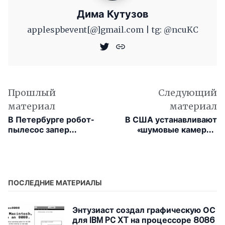
Дима Кутузов
applespbevent[@]gmail.com | tg: @ncuKC
Прошлый
Следующий
материал
материал
В Петербурге робот-
В США устанавливают
пылесос запер
«шумовые камеры»
женщину в ванной
для борьбы с
громкими улицами
ПОСЛЕДНИЕ МАТЕРИАЛЫ
Энтузиаст создал графическую ОС
для IBM PC XT на процессоре 8086