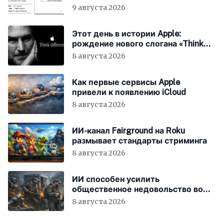
9 августа 2026
Этот день в истории Apple:
рождение нового слогана «Think
Different»
8 августа 2026
Как первые сервисы Apple
привели к появлению iCloud
8 августа 2026
ИИ-канал Fairground на Roku
размывает стандарты стриминга
8 августа 2026
ИИ способен усилить
общественное недовольство во
всём мире
8 августа 2026