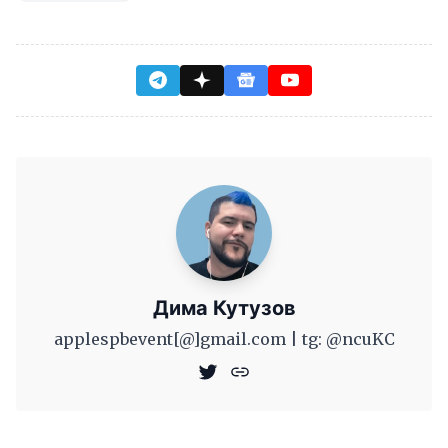
Дима Кутузов
applespbevent[@]gmail.com | tg: @ncuKC