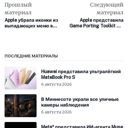
Прошлый
Следующий
материал
материал
Apple убрала иконки из
Apple представила
выпадающих меню в
Game Porting Toolkit 4 с
macOS Golden Gate
поддержкой ИИ-
агентов
ПОСЛЕДНИЕ МАТЕРИАЛЫ
Huawei представила ультралёгкий
MateBook Pro S
6 августа 2026
В Миннесоте украли все уличные
камеры наблюдения
6 августа 2026
Meta* представила ИИ-агента Muse