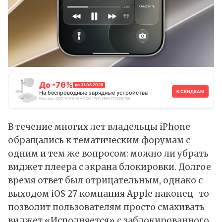
До -76%
до 31.08.2026
К СКИДКАМ
На беспроводные зарядные устройства
Реклама. ООО "АЛИБАБА.КОМ (РУ)", ИНН 7703380158
В течение многих лет владельцы iPhone
обращались к тематическим форумам с
одним и тем же вопросом: можно ли убрать
виджет плеера с экрана блокировки. Долгое
время ответ был отрицательным, однако с
выходом iOS 27 компания Apple наконец-то
позволит
пользователям просто смахивать
виджет «Исполняется» с заблокированного