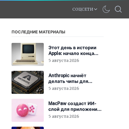
СОЦСЕТИ
ПОСЛЕДНИЕ МАТЕРИАЛЫ
Этот день в истории
Apple: начало конца
для клонов Mac
5 августа 2026
Anthropic начнёт
делать чипы для
Claude
5 августа 2026
MacPaw создаст ИИ-
слой для приложений
Mac
5 августа 2026