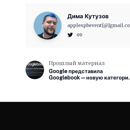
Дима Кутузов
applespbevent[@]gmail.co
Прошлый материал
Google представила
Googlebook — новую категори
ИИ-ноутбуков на базе Gemini