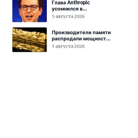
Глава Anthropic
усомнился в
мотивации новых
5 августа 2026
сотрудников
Производители памяти
распродали мощности
до 2027 года
5 августа 2026