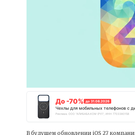
До -70%
до 31.08.2026
Чехлы для мобильных телефонов с д
Реклама. ООО "АЛИБАБА.КОМ (РУ)", ИНН 7703380158
В будущем обновлении iOS 27 компани