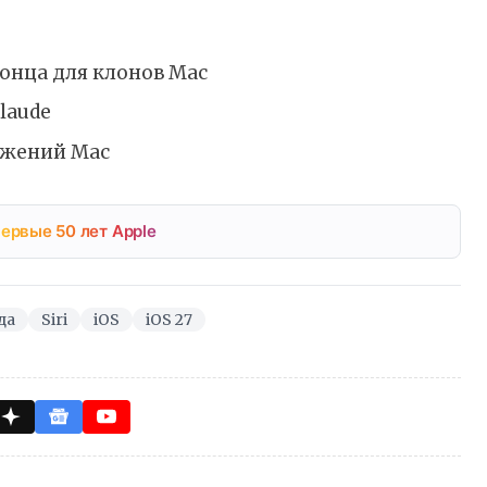
конца для клонов Mac
laude
ожений Mac
ервые 50 лет Apple
да
Siri
iOS
iOS 27