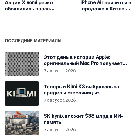
Акции Xiaomi резко
iPhone Air появится в
обвалились после
продаже в Китае на
трагической аварии с
этой неделе
электромобилем
ПОСЛЕДНИЕ МАТЕРИАЛЫ
Этот день в истории Apple:
оригинальный Mac Pro получает
мощный процессор Intel
7 августа 2026
Теперь и Kimi K3 выбралась за
пределы «песочницы»
7 августа 2026
SK hynix вложит $38 млрд в ИИ-
память
7 августа 2026