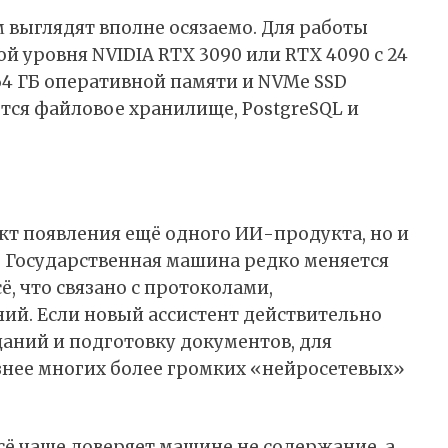
 выглядят вполне осязаемо. Для работы
 уровня NVIDIA RTX 3090 или RTX 4090 с 24
 64 ГБ оперативной памяти и NVMe SSD
тся файловое хранилище, PostgreSQL и
акт появления ещё одного ИИ-продукта, но и
. Государственная машина редко меняется
ё, что связано с протоколами,
ий. Если новый ассистент действительно
аний и подготовку документов, для
знее многих более громких «нейросетевых»
сё чаще доверяет машине не содержание, а