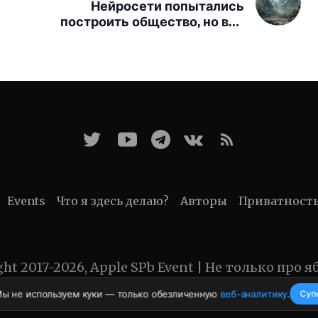
Нейросети попытались
построить общество, но всё
закончилось катастрофой
Events
Что я здесь делаю?
Авторы
Приватност
ght 2017-2026, Apple SPb Event | Не только про я
Мы не используем куки — только обезличенную
веб-аналитику
.
Суп