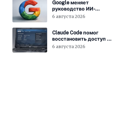
Google меняет
руководство ИИ-
направления
6 августа 2026
Claude Code помог
восстановить доступ к
BIOS ноутбука
6 августа 2026