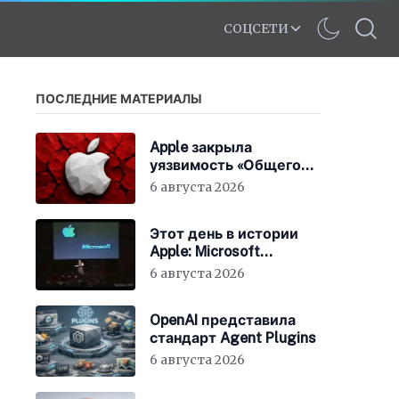
СОЦСЕТИ
ПОСЛЕДНИЕ МАТЕРИАЛЫ
Apple закрыла
уязвимость «Общего
экрана» в macOS
6 августа 2026
Этот день в истории
Apple: Microsoft
инвестирует в Apple
6 августа 2026
150 миллионов
долларов
OpenAI представила
стандарт Agent Plugins
6 августа 2026