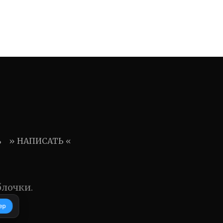
ь
» НАПИСАТЬ «
блочки.
ер