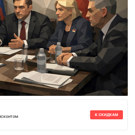
К СКИДКАМ
исконтом