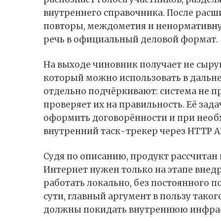
внутреннего справочника. После расш
повторы, междометия и ненормативную
речь в официальный деловой формат.
На выходе чиновник получает не сыру
который можно использовать в дальне
отдельно подчёркивают: система не п
проверяет их на правильность. Её зад
оформить договорённости и при необх
внутренний таск-трекер через HTTP AP
Судя по описанию, продукт рассчитан
Интернет нужен только на этапе внед
работать локально, без постоянного по
сути, главный аргумент в пользу тако
должны покидать внутреннюю инфрас