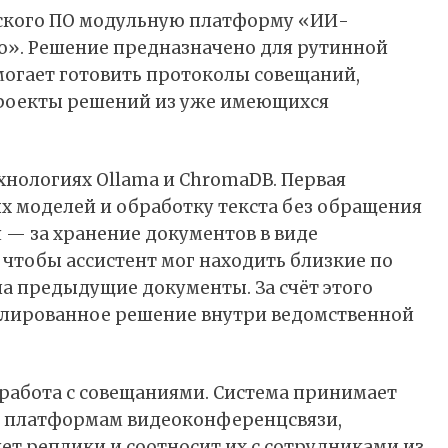
ского ПО модульную платформу «ИИ-
о». Решение предназначено для рутинной
огает готовить протоколы совещаний,
проекты решений из уже имеющихся
нологиях Ollama и ChromaDB. Первая
ых моделей и обработку текста без обращения
 — за хранение документов в виде
чтобы ассистент мог находить близкие по
а предыдущие документы. За счёт этого
олированное решение внутри ведомственной
работа с совещаниями. Система принимает
к платформам видеоконференцсвязи,
яет реплики и соотносит их с сотрудниками из