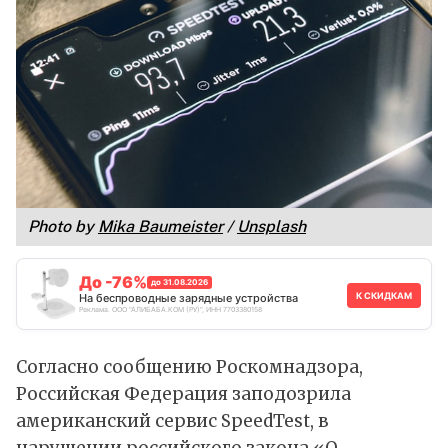
Photo by
Mika Baumeister
/
Unsplash
До -76%
до 31.08.2026
К СКИДКАМ
На беспроводные зарядные устройства
Реклама. ООО "АЛИБАБА.КОМ (РУ)", ИНН 7703380158
Согласно
сообщению
Роскомнадзора,
Российская Федерация заподозрила
американский сервис SpeedTest, в