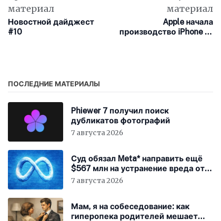
материал
материал
Новостной дайджест
Apple начала
#10
производство iPhone 13
в Индии
ПОСЛЕДНИЕ МАТЕРИАЛЫ
Phiewer 7 получил поиск
дубликатов фотографий
7 августа 2026
Суд обязал Meta* направить ещё
$567 млн на устранение вреда от
соцсетей
7 августа 2026
Мам, я на собеседование: как
гиперопека родителей мешает