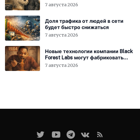
«зумерам» устроиться в компанию
7 августа 2026
Доля трафика от людей в сети
будет быстро снижаться
7 августа 2026
Новые технологии компании Black
Forest Labs могут фабриковать
историю, как в «1984»
7 августа 2026