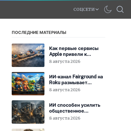
СОЦСЕТИ
ПОСЛЕДНИЕ МАТЕРИАЛЫ
Как первые сервисы
Apple привели к
появлению iCloud
8 августа 2026
ИИ-канал Fairground на
Roku размывает
стандарты стриминга
8 августа 2026
ИИ способен усилить
общественное
недовольство во всём
8 августа 2026
мире