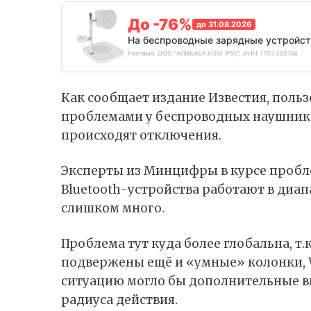
До -76%
до 31.08.2026
На беспроводные зарядные устройст
Реклама. ООО "АЛИБАБА.КОМ (РУ)", ИНН 7703380158
Как
сообщает
издание Известия, польз
проблемами у беспроводных наушников
происходят отключения.
Эксперты из Минцифры в курсе проблем
Bluetooth-устройства работают в диапа
слишком много.
Проблема тут куда более глобальна, т
подвержены ещё и «умные» колонки, 
ситуацию могло бы дополнительные вы
радиуса действия.