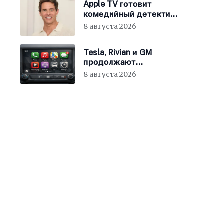
Apple TV готовит
комедийный детектив
с Джеймсом
8 августа 2026
Марсденом
Tesla, Rivian и GM
продолжают
отказываться от
8 августа 2026
CarPlay