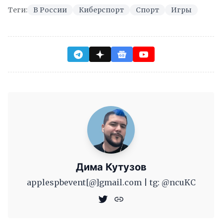
Теги:
В России
Киберспорт
Спорт
Игры
Дима Кутузов
applespbevent[@]gmail.com | tg: @ncuKC