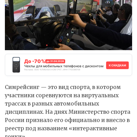
До -70%
до 31.08.2026
К СКИДКАМ
Чехлы для мобильных телефонов с дисконтом
Реклама. ООО "АЛИБАБА.КОМ (РУ)", ИНН 7703380158
Симрейсинг — это вид спорта, в котором
участники соревнуются на виртуальных
трассах в разных автомобильных
дисциплинах. На днях Министерство спорта
России
признало
его официально и внесло в
реестр под названием «интерактивные
гонки».