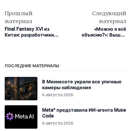
Прошлый
Следующий
материал
материал
Final Fantasy XVI из
«Можно я всё
Китая: разработчики
объясню?»: Вышел
Lost Soul Aside
тизерный трейлер
показали почти 20
«Холопа 2»
минут геймплея
ПОСЛЕДНИЕ МАТЕРИАЛЫ
В Миннесоте украли все уличные
камеры наблюдения
6 августа 2026
Meta* представила ИИ-агента Muse
Code
6 августа 2026