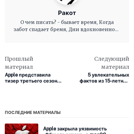
Ракот
О чем писать? - бывает время, Когда
забот спадает бремя, Дни вдохновенного
труда, Когда и ум и сердце полны, И
рифмы дружные, как волны, Журча, одна
во след другой Несутся вольной чередой.
Прошлый
Следующий
материал
материал
Apple представила
5 увлекательных
тизер третьего сезона
фактов из 15-летней
сериала «Видеть»
истории iPhone
ПОСЛЕДНИЕ МАТЕРИАЛЫ
Apple закрыла уязвимость