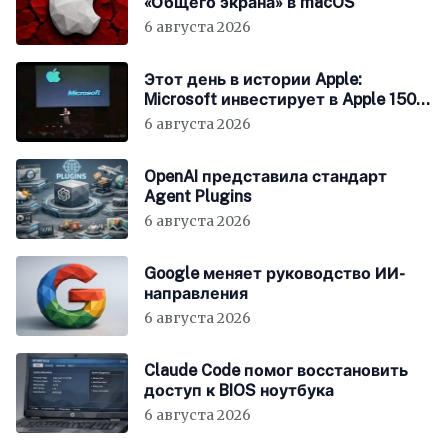
«Общего экрана» в macOS
6 августа 2026
Этот день в истории Apple:
Microsoft инвестирует в Apple 150
миллионов долларов
6 августа 2026
OpenAI представила стандарт
Agent Plugins
6 августа 2026
Google меняет руководство ИИ-
направления
6 августа 2026
Claude Code помог восстановить
доступ к BIOS ноутбука
6 августа 2026