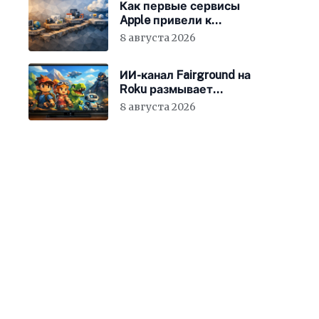
Как первые сервисы
Apple привели к
появлению iCloud
8 августа 2026
ИИ-канал Fairground на
Roku размывает
стандарты стриминга
8 августа 2026