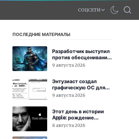
СОЦСЕТИ
ПОСЛЕДНИЕ МАТЕРИАЛЫ
Разработчик выступил
против обесценивания
кода
9 августа 2026
Энтузиаст создал
графическую ОС для
IBM PC XT на
9 августа 2026
процессоре 8086
Этот день в истории
Apple: рождение
нового слогана «Think
8 августа 2026
Different»