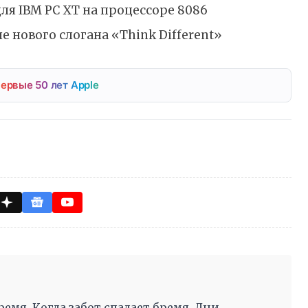
ля IBM PC XT на процессоре 8086
е нового слогана «Think Different»
ервые 50 лет Apple
ремя, Когда забот спадает бремя, Дни