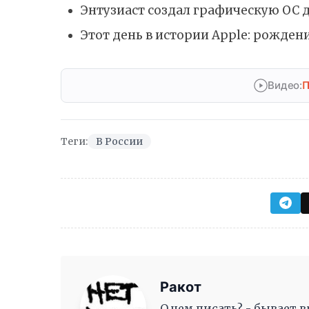
Энтузиаст создал графическую ОС д
Этот день в истории Apple: рождени
Видео:
П
Теги:
В России
Ракот
О чем писать? - бывает в