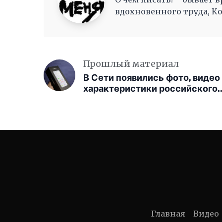
вдохновенного труда, К
как волны, Журча, одна 
Прошлый материал
В Сети появились фото, видео
характеристики российского
смартфона «Р-ФОН» с OC «РО
мобайл»
Главная
Видео