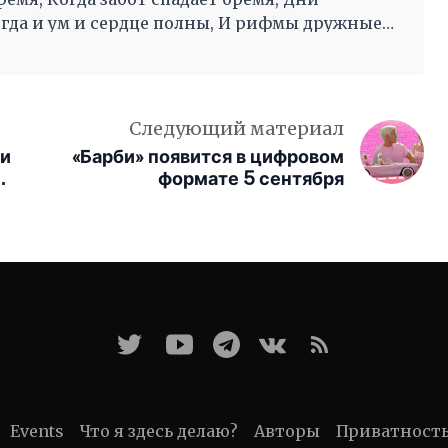
огда и ум и сердце полны, И рифмы дружные,
во след другой Несутся вольной чередой.
Следующий материал
 и
«Барби» появится в цифровом
формате 5 сентября
СА
Events
Что я здесь делаю?
Авторы
Приватност