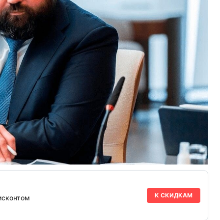
К СКИДКАМ
исконтом