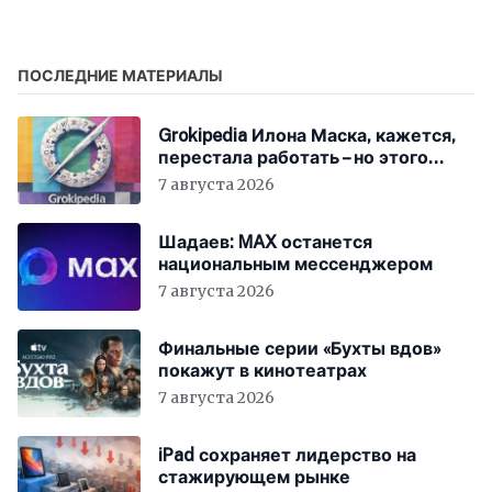
за 2024 год
изменений
ПОСЛЕДНИЕ МАТЕРИАЛЫ
Grokipedia Илона Маска, кажется,
перестала работать – но этого
никто не заметил
7 августа 2026
Шадаев: MAX останется
национальным мессенджером
7 августа 2026
Финальные серии «Бухты вдов»
покажут в кинотеатрах
7 августа 2026
iPad сохраняет лидерство на
стажирующем рынке