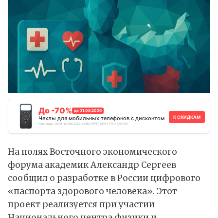
До -70%
до 31.08.2026
К СКИДКАМ
Чехлы для мобильных телефонов с дисконтом
Реклама. ООО "АЛИБАБА.КОМ (РУ)", ИНН 7703380158
На полях Восточного экономического
форума академик Александр Сергеев
сообщил
о разработке в России цифрового
«паспорта здорового человека». Этот
проект реализуется при участии
Национального центра физики и