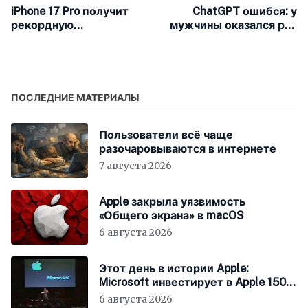
iPhone 17 Pro получит
ChatGPT ошибся: у
рекордную
мужчины оказался рак
автономность и яркий
горла, но ИИ уверял в
дисплей
обратном
ПОСЛЕДНИЕ МАТЕРИАЛЫ
Пользователи всё чаще
разочаровываются в интернете
7 августа 2026
Apple закрыла уязвимость
«Общего экрана» в macOS
6 августа 2026
Этот день в истории Apple:
Microsoft инвестирует в Apple 150
миллионов долларов
6 августа 2026