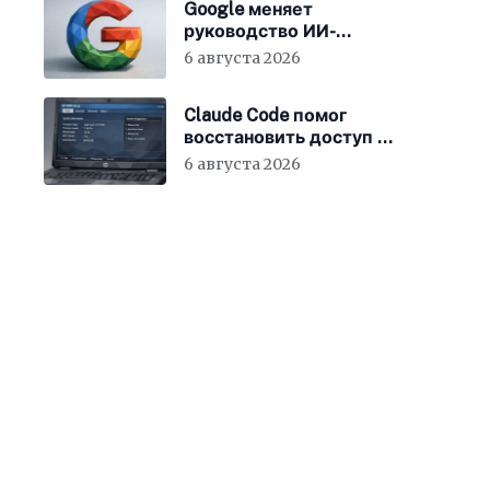
Google меняет
руководство ИИ-
направления
6 августа 2026
Claude Code помог
восстановить доступ к
BIOS ноутбука
6 августа 2026