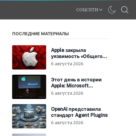
СОЦСЕТИ
ПОСЛЕДНИЕ МАТЕРИАЛЫ
Apple закрыла
уязвимость «Общего
экрана» в macOS
6 августа 2026
Этот день в истории
Apple: Microsoft
инвестирует в Apple
6 августа 2026
150 миллионов
долларов
OpenAI представила
стандарт Agent Plugins
6 августа 2026