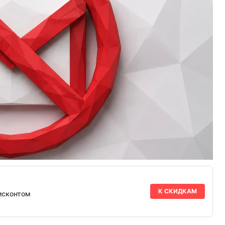
К СКИДКАМ
исконтом