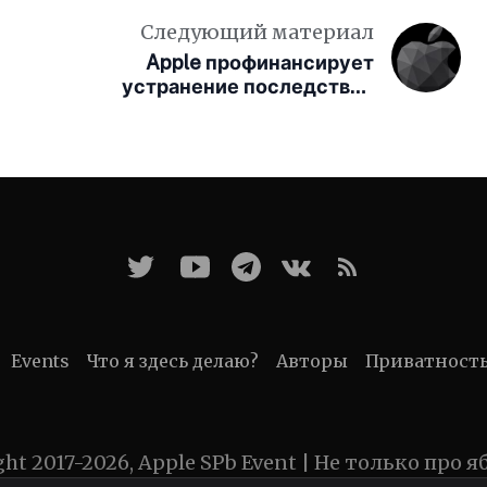
Следующий материал
Apple профинансирует
устранение последствий
землетрясений в Венесуэле
Events
Что я здесь делаю?
Авторы
Приватност
ght 2017-2026, Apple SPb Event | Не только про я