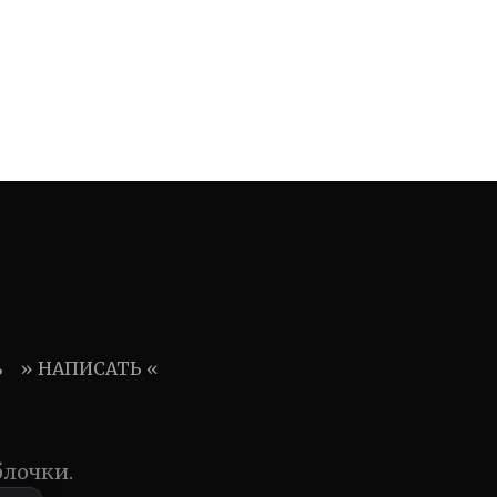
ь
» НАПИСАТЬ «
блочки.