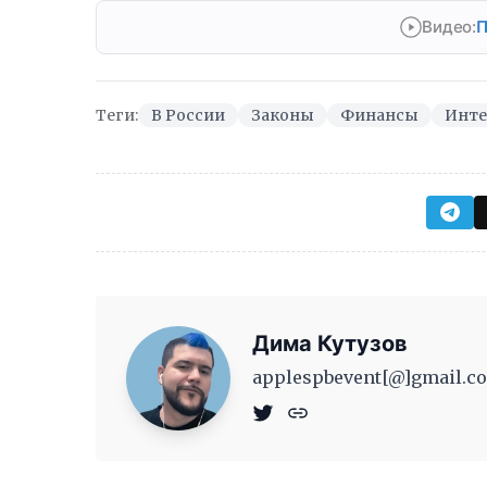
Видео:
П
Теги:
В России
Законы
Финансы
Инте
Дима Кутузов
applespbevent[@]gmail.co