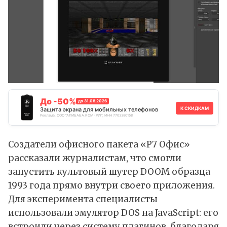
До -50%
до 31.08.2026
К СКИДКАМ
Защита экрана для мобильных телефонов
Реклама. ООО "АЛИБАБА.КОМ (РУ)", ИНН 7703380158
Создатели офисного пакета «Р7 Офис»
рассказали
журналистам, что смогли
запустить культовый шутер DOOM образца
1993 года прямо внутри своего приложения.
Для эксперимента специалисты
использовали эмулятор DOS на JavaScript: его
встроили через систему плагинов, благодаря