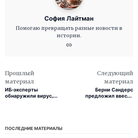
София Лайтман
Помогаю превращать разные новости в
истории.
Прошлый
Следующий
материал
материал
ИБ-эксперты
Берни Сандерс
обнаружили вирус,
предложил ввести
способный заражать
«налог на роботов»,
роботов Unitree через
чтобы защитить
Bluetooth
работников от ИИ
ПОСЛЕДНИЕ МАТЕРИАЛЫ