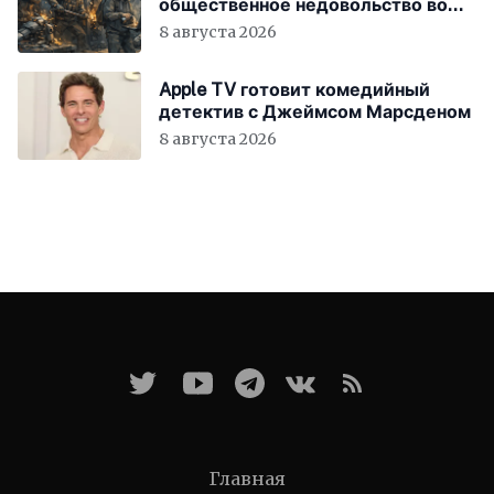
общественное недовольство во
всём мире
8 августа 2026
Apple TV готовит комедийный
детектив с Джеймсом Марсденом
8 августа 2026
Главная