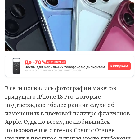
До -70%
до 31.08.2026
К СКИДКАМ
Чехлы для мобильных телефонов с дисконтом
Реклама. ООО "АЛИБАБА.КОМ (РУ)", ИНН 7703380158
В сети появились фотографии макетов
грядущего iPhone 18 Pro, которые
подтверждают более ранние слухи об
изменениях в цветовой палитре флагманов
Apple. Судя по всему, полюбившийся
пользователям оттенок Cosmic Orange
уходит в прошлое, уступая место глубокому