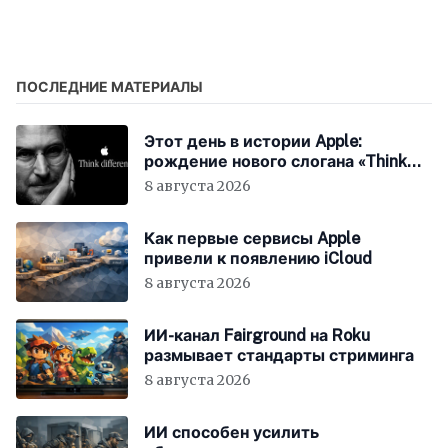
порт на ПК
конфликтных
минералов в своих
устройствах
ПОСЛЕДНИЕ МАТЕРИАЛЫ
Этот день в истории Apple:
рождение нового слогана «Think
Different»
8 августа 2026
Как первые сервисы Apple
привели к появлению iCloud
8 августа 2026
ИИ-канал Fairground на Roku
размывает стандарты стриминга
8 августа 2026
ИИ способен усилить