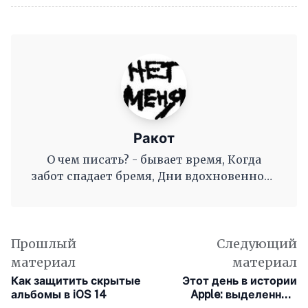
Ракот
О чем писать? - бывает время, Когда
забот спадает бремя, Дни вдохновенного
труда, Когда и ум и сердце полны, И
рифмы дружные, как волны, Журча, одна
во след другой Несутся вольной чередой.
Прошлый
Следующий
материал
материал
Как защитить скрытые
Этот день в истории
альбомы в iOS 14
Apple: выделенные