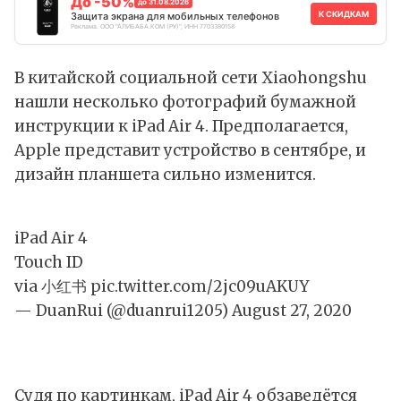
До -50%
до 31.08.2026
К СКИДКАМ
Защита экрана для мобильных телефонов
Реклама. ООО "АЛИБАБА.КОМ (РУ)", ИНН 7703380158
В китайской социальной сети Xiaohongshu
нашли несколько фотографий бумажной
инструкции к iPad Air 4. Предполагается,
Apple представит устройство в сентябре, и
дизайн планшета сильно изменится.
iPad Air 4
Touch ID
via 小红书
pic.twitter.com/2jc09uAKUY
— DuanRui (@duanrui1205)
August 27, 2020
Судя по картинкам, iPad Air 4 обзаведётся