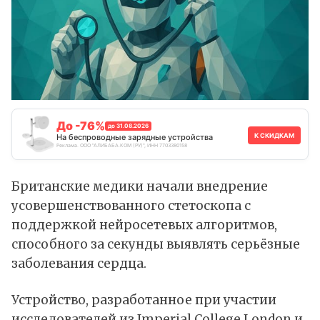
До -76%
до 31.08.2026
К СКИДКАМ
На беспроводные зарядные устройства
Реклама. ООО "АЛИБАБА.КОМ (РУ)", ИНН 7703380158
Британские медики начали внедрение
усовершенствованного стетоскопа с
поддержкой нейросетевых алгоритмов,
способного за секунды выявлять серьёзные
заболевания сердца.
Устройство,
разработанное
при участии
исследователей из Imperial College London и