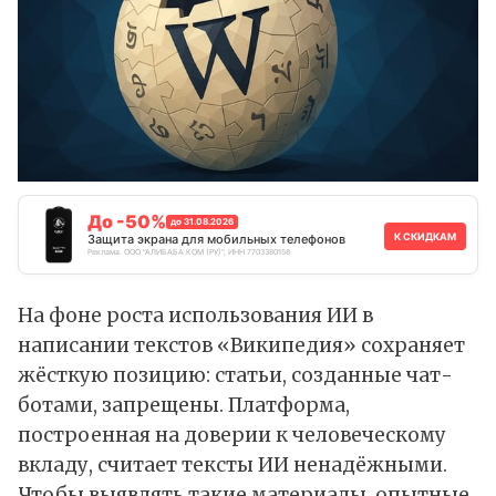
До -50%
до 31.08.2026
К СКИДКАМ
Защита экрана для мобильных телефонов
Реклама. ООО "АЛИБАБА.КОМ (РУ)", ИНН 7703380158
На фоне роста использования ИИ в
написании текстов «Википедия» сохраняет
жёсткую позицию: статьи, созданные чат-
ботами, запрещены. Платформа,
построенная на доверии к человеческому
вкладу, считает тексты
ИИ
ненадёжными.
Чтобы выявлять такие материалы, опытные