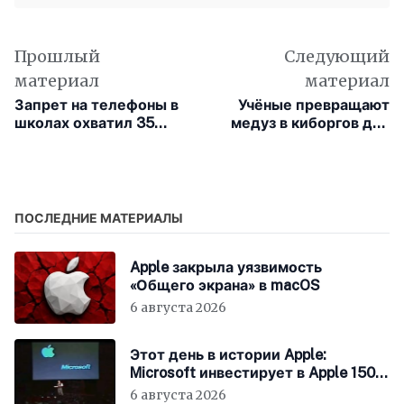
Прошлый
Следующий
материал
материал
Запрет на телефоны в
Учёные превращают
школах охватил 35
медуз в киборгов для
штатов США, вызвав
мониторинга климата
споры среди
родителей и учителей
ПОСЛЕДНИЕ МАТЕРИАЛЫ
Apple закрыла уязвимость
«Общего экрана» в macOS
6 августа 2026
Этот день в истории Apple:
Microsoft инвестирует в Apple 150
миллионов долларов
6 августа 2026