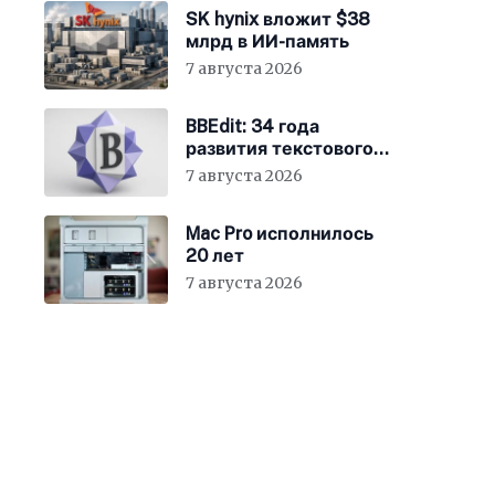
SK hynix вложит $38
млрд в ИИ-память
7 августа 2026
BBEdit: 34 года
развития текстового
редактора для Mac
7 августа 2026
Mac Pro исполнилось
20 лет
7 августа 2026