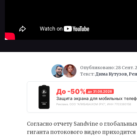
Опубликовано: 28 Сент. 
Текст:
Дима Кутузов
,
Рен
До -50%
до 31.08.2026
Защита экрана для мобильных телеф
Реклама. ООО "АЛИБАБА.КОМ (РУ)", ИНН 7703380158
Согласно
отчету
Sandvine о глобальных
гиганта потокового видео приходится 