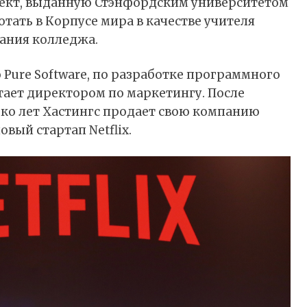
ект, выданную Стэнфордским университетом
ботать в Корпусе мира в качестве учителя
чания колледжа.
ю Pure Software, по разработке программного
тает директором по маркетингу. После
лько лет Хастингс продает свою компанию
овый стартап Netflix.