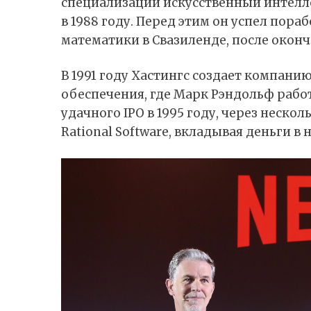
специализации искусственный интелл
в 1988 году. Перед этим он успел пора
математики в Свазиленде, после окон
В 1991 году Хастингс создает компани
обеспечения, где Марк Рэндольф рабо
удачного IPO в 1995 году, через неско
Rational Software, вкладывая деньги в н