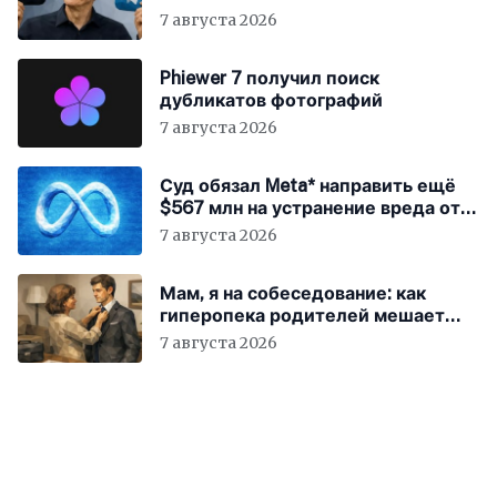
7 августа 2026
Phiewer 7 получил поиск
дубликатов фотографий
7 августа 2026
Суд обязал Meta* направить ещё
$567 млн на устранение вреда от
соцсетей
7 августа 2026
Мам, я на собеседование: как
гиперопека родителей мешает
«зумерам» устроиться в компанию
7 августа 2026