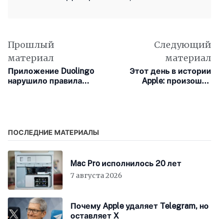
Прошлый
Следующий
материал
материал
Приложение Duolingo
Этот день в истории
нарушило правила
Apple: произошла
Apple, разместив
официальная
рекламу подписки в
регистрация
панели управления
корпорации Apple
iPhone
ПОСЛЕДНИЕ МАТЕРИАЛЫ
Mac Pro исполнилось 20 лет
7 августа 2026
Почему Apple удаляет Telegram, но
оставляет X