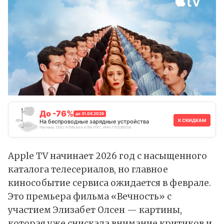
До -76%
до 31.08.2026
К СКИДКАМ
На беспроводные зарядные устройства
Реклама. ООО "АЛИБАБА.КОМ (РУ)", ИНН 7703380158
Apple TV начинает 2026 год с насыщенного
каталога телесериалов, но главное
кинособытие сервиса ожидается в феврале.
Это премьера фильма «Вечность» с
участием Элизабет Олсен — картины,
которая уже снискала внимание критиков и