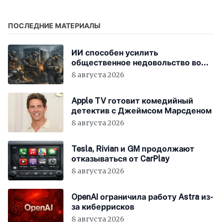
ПОСЛЕДНИЕ МАТЕРИАЛЫ
ИИ способен усилить
общественное недовольство во
всём мире
8 августа 2026
Apple TV готовит комедийный
детектив с Джеймсом Марсденом
8 августа 2026
Tesla, Rivian и GM продолжают
отказываться от CarPlay
8 августа 2026
OpenAI ограничила работу Astra из-
за киберрисков
8 августа 2026