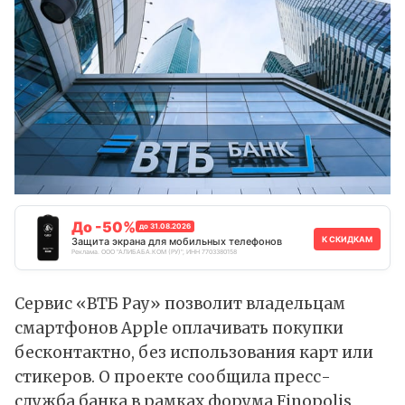
До -50%
до 31.08.2026
К СКИДКАМ
Защита экрана для мобильных телефонов
Реклама. ООО "АЛИБАБА.КОМ (РУ)", ИНН 7703380158
Сервис «ВТБ Pay» позволит владельцам
смартфонов Apple оплачивать покупки
бесконтактно, без использования карт или
стикеров. О проекте сообщила пресс-
служба банка в рамках форума Finopolis