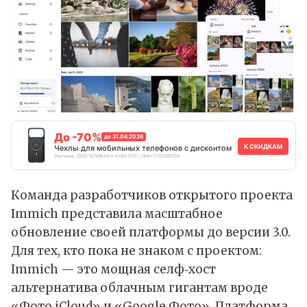
До -70%
до 31.08.2026
К СКИДКАМ
Чехлы для мобильных телефонов с дисконтом
Реклама. ООО "АЛИБАБА.КОМ (РУ)", ИНН 7703380158
Команда разработчиков открытого проекта
Immich представила масштабное
обновление своей платформы до версии 3.0.
Для тех, кто пока не знаком с проектом:
Immich — это мощная селф‑хост
альтернатива облачным гигантам вроде
«Фото iCloud» и «Google Фото». Платформа