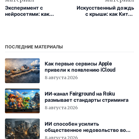
Эксперимент с
Искусственный дождь
нейросетями: как
с крыши: как Китай
биохакеры пытались
борется с жарой
взломать мозг
лобстера
ПОСЛЕДНИЕ МАТЕРИАЛЫ
Как первые сервисы Apple
привели к появлению iCloud
8 августа 2026
ИИ-канал Fairground на Roku
размывает стандарты стриминга
8 августа 2026
ИИ способен усилить
общественное недовольство во
всём мире
8 августа 2026