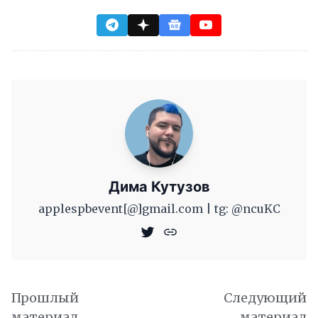
Дима Кутузов
applespbevent[@]gmail.com | tg: @ncuKC
Прошлый
Следующий
материал
материал