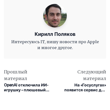
Кирилл Поляков
Интересуюсь IT, пишу новости про Apple
и многое другое.
Прошлый
Следующий
материал
материал
OpenAI отключила ИИ-
На «Госуслугах»
игрушку – плюшевый
появится сервис для
медведь начал
измерения скорости
обсуждать с детьми
интернета и сбора
вещества и интимные
данных о качестве
темы
связи по всей России