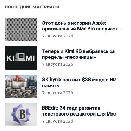
ПОСЛЕДНИЕ МАТЕРИАЛЫ
Этот день в истории Apple:
оригинальный Mac Pro получает
мощный процессор Intel
7 августа 2026
Теперь и Kimi K3 выбралась за
пределы «песочницы»
7 августа 2026
SK hynix вложит $38 млрд в ИИ-
память
7 августа 2026
BBEdit: 34 года развития
текстового редактора для Mac
7 августа 2026