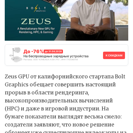
До -76%
до 31.08.2026
К СКИДКАМ
На беспроводные зарядные устройства
Реклама. ООО "АЛИБАБА.КОМ (РУ)", ИНН 7703380158
Zeus GPU от калифорнийского стартапа Bolt
Graphics обещает совершить настоящий
прорыв в области рендеринга,
высокопроизводительных вычислений
(HPC) и даже в игровой индустрии. На
бумаге показатели выглядят весьма смело:
создатели заявляют, что новое решение
обгоняет уже существующие видеокарты на