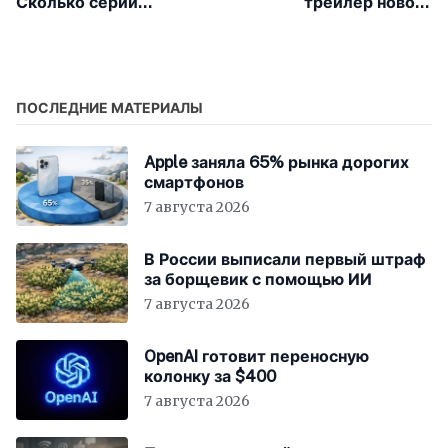
Сколько серий
трейлер нового
посмотреть, чтобы
сериала «Киностудия»
дать шанс новому
сериалу, прежде чем
от него отказаться?
ПОСЛЕДНИЕ МАТЕРИАЛЫ
Apple заняла 65% рынка дорогих
смартфонов
7 августа 2026
В России выписали первый штраф
за борщевик с помощью ИИ
7 августа 2026
OpenAI готовит переносную
колонку за $400
7 августа 2026