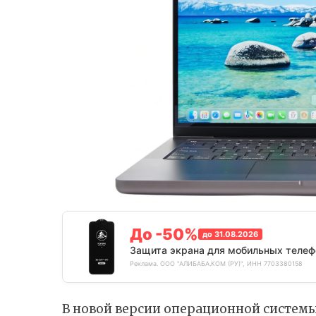
До -50%
до 31.08.2026
Защита экрана для мобильных телеф
Реклама. ООО "АЛИБАБА.КОМ (РУ)", ИНН 7703380158
В новой версии операционной системы