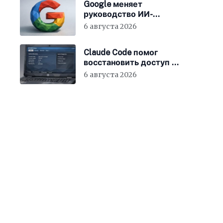
Google меняет
руководство ИИ-
направления
6 августа 2026
Claude Code помог
восстановить доступ к
BIOS ноутбука
6 августа 2026