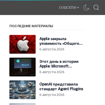
СОЦСЕТИ
ПОСЛЕДНИЕ МАТЕРИАЛЫ
Apple закрыла
уязвимость «Общего
экрана» в macOS
6 августа 2026
Этот день в истории
Apple: Microsoft
инвестирует в Apple
6 августа 2026
150 миллионов
долларов
OpenAI представила
стандарт Agent Plugins
6 августа 2026