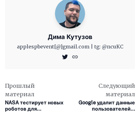
Дима Кутузов
applespbevent[@]gmail.com | tg: @ncuKC
Прошлый
Следующий
материал
материал
NASA тестирует новых
Google удалит данные
роботов для
пользователей о
картографирования
просмотре веб-сайтов
Луны
Chrome в режиме
«Инкогнито»