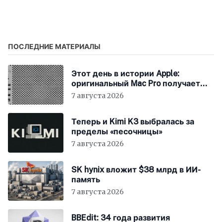
вскоре рассмотрят на
присоединился к
уровне ЕС
Трампу в Токио
ПОСЛЕДНИЕ МАТЕРИАЛЫ
Этот день в истории Apple:
оригинальный Mac Pro получает
мощный процессор Intel
7 августа 2026
Теперь и Kimi K3 выбралась за
пределы «песочницы»
7 августа 2026
SK hynix вложит $38 млрд в ИИ-
память
7 августа 2026
BBEdit: 34 года развития