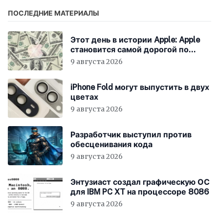
ПОСЛЕДНИЕ МАТЕРИАЛЫ
Этот день в истории Apple: Apple
становится самой дорогой по
рыночной капитализации
9 августа 2026
iPhone Fold могут выпустить в двух
цветах
9 августа 2026
Разработчик выступил против
обесценивания кода
9 августа 2026
Энтузиаст создал графическую ОС
для IBM PC XT на процессоре 8086
9 августа 2026