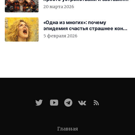
вас бесплатно работать
20 марта 2026
«Одна из многих»: почему
эпидемия счастья страшнее конца
света
5 февраля 2026
Главная