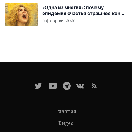
«Одна из многих»: почему
эпидемия счастья страшнее конца
света
5 февраля 2026
Главная
Видео