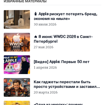
ИЗБРАННЫЕ МАТЕРИАЛЫ
🧴 Apple рискует потерять бренд,
экономя на «мыле»
30 июля 2026
🔥 8 июня: WWDC 2026 в Санкт-
Петербурге!
27 мая 2026
[Видео] Apple: Первые 50 лет
1 апреля 2026
Как гаджеты перестали быть
просто устройствами и заставили
вас бесплатно работать
20 марта 2026
«Одна из многих»: почему