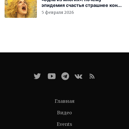
эпидемия счастья страшнее конца
света
5 февраля 2026
Главная
Видео
Events