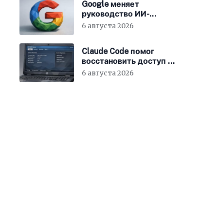
Google меняет
руководство ИИ-
направления
6 августа 2026
Claude Code помог
восстановить доступ к
BIOS ноутбука
6 августа 2026