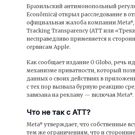
Бразильский антимонопольный регулято
Econômica) открыл расследование в от
официальная жалоба компании Meta*, 
Tracking Transparency (ATT или «Тр
несправедливо применяется к сторон
сервисам Apple.
Как
сообщает
издание O Globo, речь и
механизме приватности, который позв
данных о своих действиях в приложени
с тех пор вызвала бурную реакцию ср
завязана на рекламу — включая
Meta
*.
Что не так с ATT?
Meta* утверждает, что собственные 
тем же ограничениям, что и сторонни