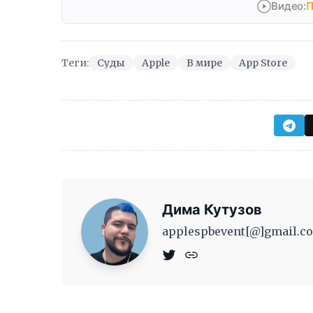
Видео:
П
Теги:
Суды
Apple
В мире
App Store
Дима Кутузов
applespbevent[@]gmail.co