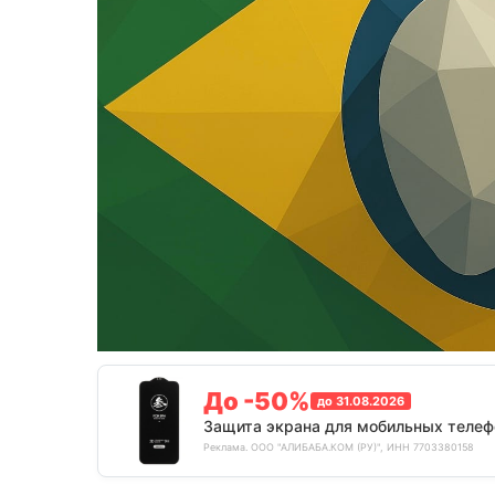
До -50%
до 31.08.2026
Защита экрана для мобильных телеф
Реклама. ООО "АЛИБАБА.КОМ (РУ)", ИНН 7703380158