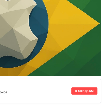
К СКИДКАМ
онов