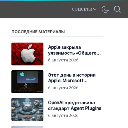
СОЦСЕТИ
ПОСЛЕДНИЕ МАТЕРИАЛЫ
Apple закрыла
уязвимость «Общего
экрана» в macOS
6 августа 2026
Этот день в истории
Apple: Microsoft
инвестирует в Apple
6 августа 2026
150 миллионов
долларов
OpenAI представила
стандарт Agent Plugins
6 августа 2026