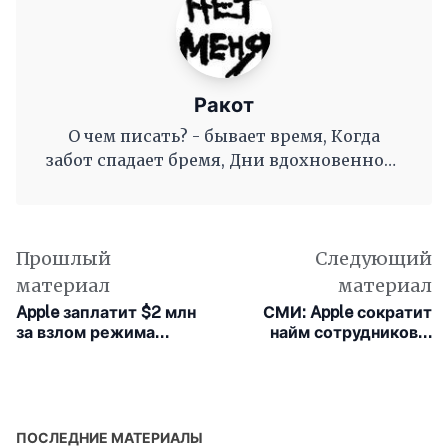
Ракот
О чем писать? - бывает время, Когда
забот спадает бремя, Дни вдохновенного
труда, Когда и ум и сердце полны, И
рифмы дружные, как волны, Журча, одна
во след другой Несутся вольной чередой.
Прошлый
Следующий
материал
материал
Apple заплатит $2 млн
СМИ: Apple сократит
за взлом режима
найм сотрудников и
блокировки в iPhone
корпоративные
расходы в 2023 году
ПОСЛЕДНИЕ МАТЕРИАЛЫ