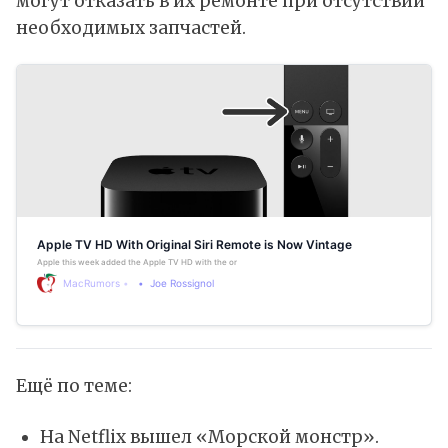
могут отказать в их ремонте при отсутствии
необходимых запчастей.
Apple TV HD With Original Siri Remote is Now Vintage
Apple this week added the Apple TV HD with the original Siri Remote to its vintage products list. The dev
MacRumors
Joe Rossignol
Ещё по теме:
На Netflix вышел «Морской монстр».