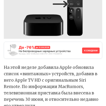
До -76%
до 31.08.2026
К СКИДКАМ
На беспроводные зарядные устройства
Реклама. ООО "АЛИБАБА.КОМ (РУ)", ИНН 7703380158
На этой неделе добавила Apple обновила
список «винтажных» устройств, добавив в
него Apple TV HD с оригинальным Siri
Remote. По информации MacRumors,
телевизионная приставка была внесена в
перечень 30 июня, и относительно недавно
его утвердили.