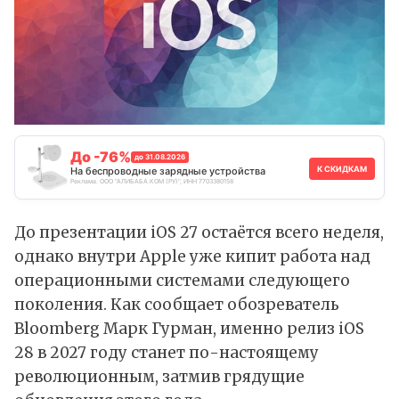
До -76%
до 31.08.2026
К СКИДКАМ
На беспроводные зарядные устройства
Реклама. ООО "АЛИБАБА.КОМ (РУ)", ИНН 7703380158
До презентации iOS 27 остаётся всего неделя,
однако внутри Apple уже кипит работа над
операционными системами следующего
поколения. Как
сообщает
обозреватель
Bloomberg Марк Гурман, именно релиз iOS
28 в 2027 году станет по-настоящему
революционным, затмив грядущие