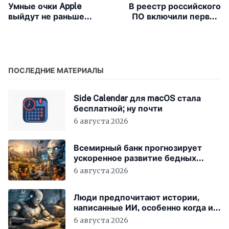
Умные очки Apple
В реестр российского
выйдут не раньше
ПО включили первую
конца 2027 года
нейросеть для
чиновников
ПОСЛЕДНИЕ МАТЕРИАЛЫ
Side Calendar для macOS стала
бесплатной; ну почти
6 августа 2026
Всемирный банк прогнозирует
ускоренное развитие бедных
стран за счёт ИИ
6 августа 2026
Люди предпочитают истории,
написанные ИИ, особенно когда им
говорят, что они были написаны
6 августа 2026
человеком