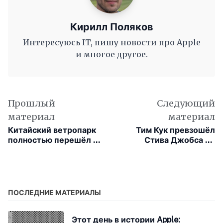
Кирилл Поляков
Интересуюсь IT, пишу новости про Apple
и многое другое.
Прошлый
Следующий
материал
материал
Китайский ветропарк
Тим Кук превзошёл
полностью перешёл на
Стива Джобса по
работу без людей —
времени на посту CEO
при помощи «собак-
Apple
роботов»
ПОСЛЕДНИЕ МАТЕРИАЛЫ
Этот день в истории Apple: