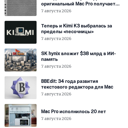
оригинальный Mac Pro получает
мощный процессор Intel
7 августа 2026
Теперь и Kimi K3 выбралась за
пределы «песочницы»
7 августа 2026
SK hynix вложит $38 млрд в ИИ-
память
7 августа 2026
BBEdit: 34 года развития
текстового редактора для Mac
7 августа 2026
Mac Pro исполнилось 20 лет
7 августа 2026