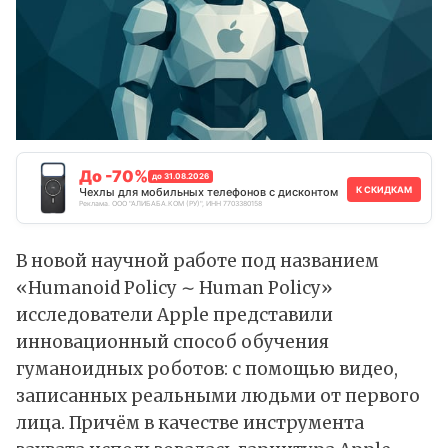
До -70%
до 31.08.2026
К СКИДКАМ
Чехлы для мобильных телефонов с дисконтом
Реклама. ООО "АЛИБАБА.КОМ (РУ)", ИНН 7703380158
В новой научной работе под названием
«Humanoid Policy ∼ Human Policy»
исследователи Apple
представили
инновационный способ обучения
гуманоидных роботов: с помощью видео,
записанных реальными людьми от первого
лица. Причём в качестве инструмента