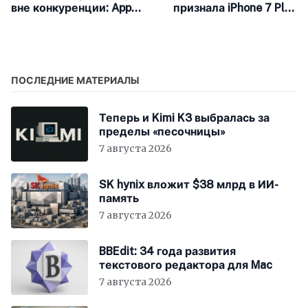
вне конкуренции: Apple
признала iPhone 7 Plus
укрепила лидерство на
и iPhone 8 винтажными
рынке наушников в
продуктами
2025 году
ПОСЛЕДНИЕ МАТЕРИАЛЫ
Теперь и Kimi K3 выбралась за
пределы «песочницы»
7 августа 2026
SK hynix вложит $38 млрд в ИИ-
память
7 августа 2026
BBEdit: 34 года развития
текстового редактора для Mac
7 августа 2026