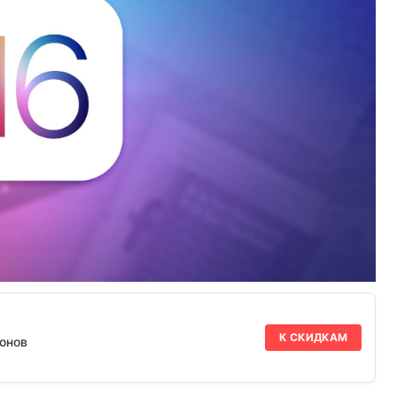
К СКИДКАМ
онов