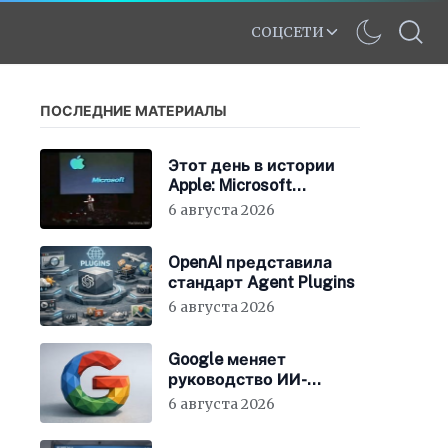
СОЦСЕТИ
ПОСЛЕДНИЕ МАТЕРИАЛЫ
Этот день в истории
Apple: Microsoft
инвестирует в Apple
6 августа 2026
150 миллионов
долларов
OpenAI представила
стандарт Agent Plugins
6 августа 2026
Google меняет
руководство ИИ-
направления
6 августа 2026