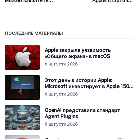
можно захватить
Apple: стартовал
управление Nissan Leaf
период «золотой
2020 года через
лихорадки» для App
интернет
Store
ПОСЛЕДНИЕ МАТЕРИАЛЫ
Apple закрыла уязвимость
«Общего экрана» в macOS
6 августа 2026
Этот день в истории Apple:
Microsoft инвестирует в Apple 150
миллионов долларов
6 августа 2026
OpenAI представила стандарт
Agent Plugins
6 августа 2026