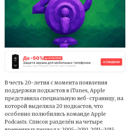
До -50%
до 31.08.2026
К СКИДКАМ
Защита экрана для мобильных телефонов
Реклама. ООО "АЛИБАБА.КОМ (РУ)", ИНН 7703380158
В честь 20-летия с момента появления
поддержки подкастов в
iTunes
, Apple
представила специальную
веб-страницу
, на
которой выделила 20 подкастов, что
особенно полюбились команде Apple
Podcasts. Список разделён на четыре
временных периода: 2005–2010, 2011–2015,