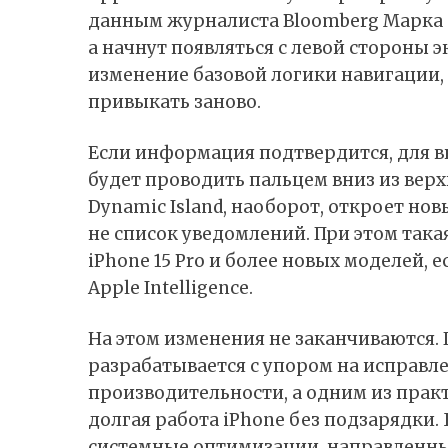
данным
журналиста Bloomberg Марка Г
а начнут появляться с левой стороны э
изменение базовой логики навигации,
привыкать заново.
Если информация подтвердится, для в
будет проводить пальцем вниз из верхн
Dynamic Island, наоборот, откроет нов
не список уведомлений. При этом так
iPhone 15 Pro и более новых моделей, 
Apple Intelligence.
На этом изменения не заканчиваются.
разрабатывается с упором на исправ
производительности, а одним из практ
долгая работа iPhone без подзарядки.
системные оптимизации, направленны