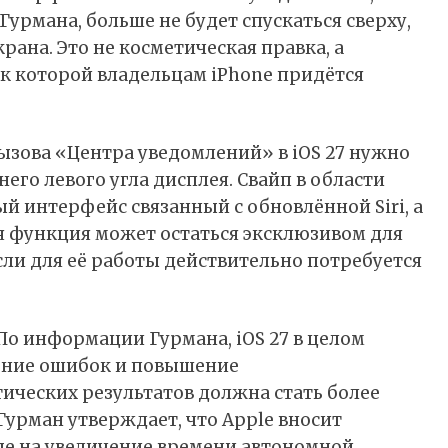
урмана, больше не будет спускаться сверху,
крана. Это не косметическая правка, а
 к которой владельцам iPhone придётся
ызова «Центра уведомлений» в iOS 27 нужно
его левого угла дисплея. Свайп в области
ый интерфейс связанный с обновлённой Siri, а
ая функция может остаться эксклюзивом для
если для её работы действительно потребуется
 По
информации
Гурмана, iOS 27 в целом
ление ошибок и повышение
ических результатов должна стать более
 Гурман утверждает, что Apple вносит
е на увеличение времени автономной