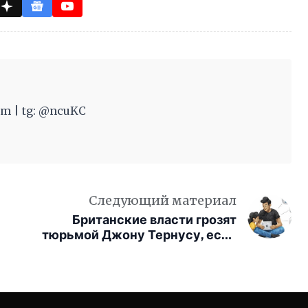
m | tg: @ncuKC
Следующий материал
Британские власти грозят
тюрьмой Джону Тернусу, если
детские iPhone не будут
блокировать нюдсы