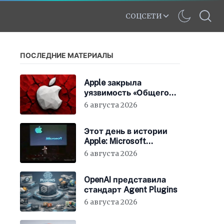
СОЦСЕТИ
ПОСЛЕДНИЕ МАТЕРИАЛЫ
Apple закрыла
уязвимость «Общего
экрана» в macOS
6 августа 2026
Этот день в истории
Apple: Microsoft
инвестирует в Apple
6 августа 2026
150 миллионов
долларов
OpenAI представила
стандарт Agent Plugins
6 августа 2026