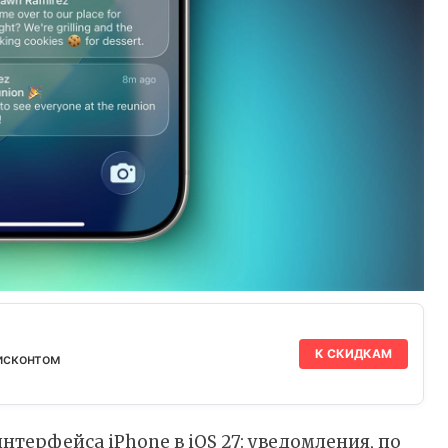
К СКИДКАМ
исконтом
нтерфейса iPhone в iOS 27: уведомления, по