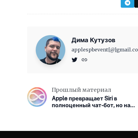
Дима Кутузов
applespbevent[@]gmail.co
Прошлый материал
Apple превращает Siri в
полноценный чат-бот, но на
старте доступ к нему может
быть ограничен