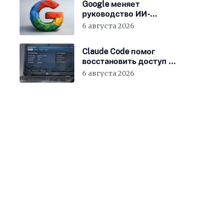
Google меняет
руководство ИИ-
направления
6 августа 2026
Claude Code помог
восстановить доступ к
BIOS ноутбука
6 августа 2026