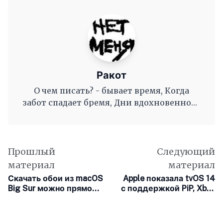
Ракот
О чем писать? - бывает время, Когда
забот спадает бремя, Дни вдохновенного
труда, Когда и ум и сердце полны, И
рифмы дружные, как волны, Журча, одна
во след другой Несутся вольной чередой.
Прошлый
Следующий
материал
материал
Скачать обои из macOS
Apple показала tvOS 14
Big Sur можно прямо
с поддержкой PiP, Xbox
сейчас
Adaptive Controller и
других функций