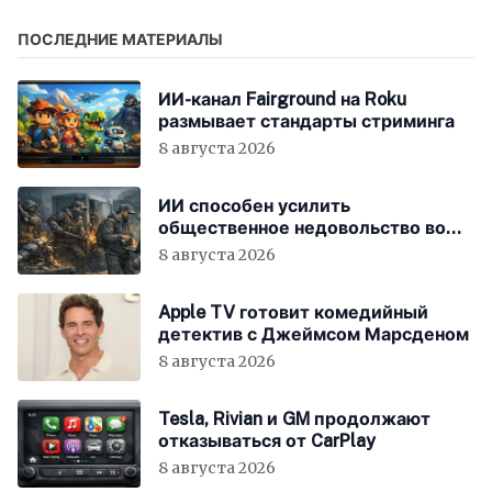
ПОСЛЕДНИЕ МАТЕРИАЛЫ
ИИ-канал Fairground на Roku
размывает стандарты стриминга
8 августа 2026
ИИ способен усилить
общественное недовольство во
всём мире
8 августа 2026
Apple TV готовит комедийный
детектив с Джеймсом Марсденом
8 августа 2026
Tesla, Rivian и GM продолжают
отказываться от CarPlay
8 августа 2026