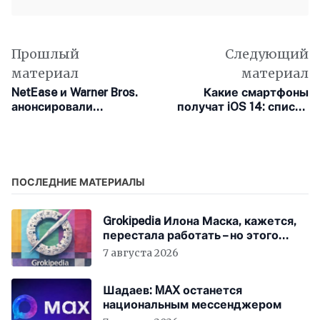
Прошлый
Следующий
материал
материал
NetEase и Warner Bros.
Какие смартфоны
анонсировали
получат iOS 14: список
мобильную стратегию
моделей
The Lord of the Rings:
Rise to War
ПОСЛЕДНИЕ МАТЕРИАЛЫ
Grokipedia Илона Маска, кажется,
перестала работать – но этого
никто не заметил
7 августа 2026
Шадаев: MAX останется
национальным мессенджером