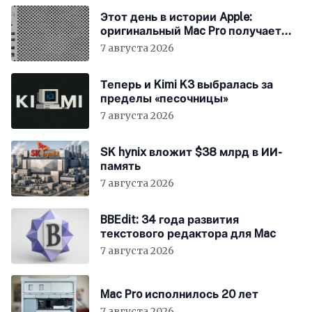
Этот день в истории Apple:
оригинальный Mac Pro получает
мощный процессор Intel
7 августа 2026
Теперь и Kimi K3 выбралась за
пределы «песочницы»
7 августа 2026
SK hynix вложит $38 млрд в ИИ-
память
7 августа 2026
BBEdit: 34 года развития
текстового редактора для Mac
7 августа 2026
Mac Pro исполнилось 20 лет
7 августа 2026