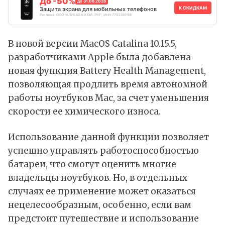
До -50%
до 31.08.2026
К СКИДКАМ
Защита экрана для мобильных телефонов
Реклама. ООО "АЛИБАБА.КОМ (РУ)", ИНН 7703380158
В новой версии MacOS Catalina 10.15.5,
разработчиками Apple была добавлена
новая функция Battery Health Management,
позволяющая продлить время автономной
работы ноутбуков Mac, за счет уменьшения
скорости ее химического износа.
Использование данной функции позволяет
успешно управлять работоспособностью
батареи, что смогут оценить многие
владельцы ноутбуков. Но, в отдельных
случаях ее применение может оказаться
нецелесообразным, особенно, если вам
предстоит путешествие и использование