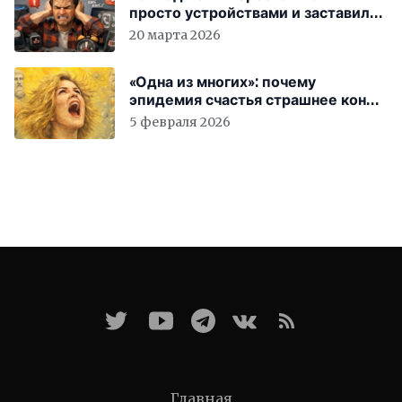
просто устройствами и заставили
вас бесплатно работать
20 марта 2026
«Одна из многих»: почему
эпидемия счастья страшнее конца
света
5 февраля 2026
Главная