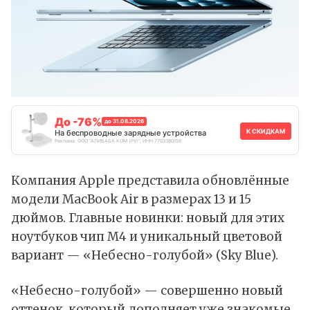
До -76%
до 31.08.2026
К СКИДКАМ
На беспроводные зарядные устройства
Реклама. ООО "АЛИБАБА.КОМ (РУ)", ИНН 7703380158
Компания Apple
представила
обновлённые
модели MacBook Air в размерах 13 и 15
дюймов. Главные новинки: новый для этих
ноутбуков чип
M4
и уникальный цветовой
вариант — «Небесно-голубой» (Sky Blue).
«Небесно-голубой» — совершенно новый
оттенок, который дополняет уже знакомые