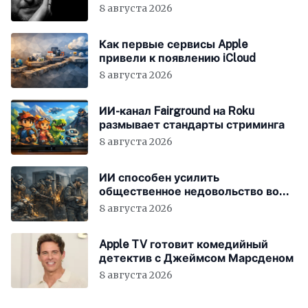
Different»
8 августа 2026
Как первые сервисы Apple
привели к появлению iCloud
8 августа 2026
ИИ-канал Fairground на Roku
размывает стандарты стриминга
8 августа 2026
ИИ способен усилить
общественное недовольство во
всём мире
8 августа 2026
Apple TV готовит комедийный
детектив с Джеймсом Марсденом
8 августа 2026