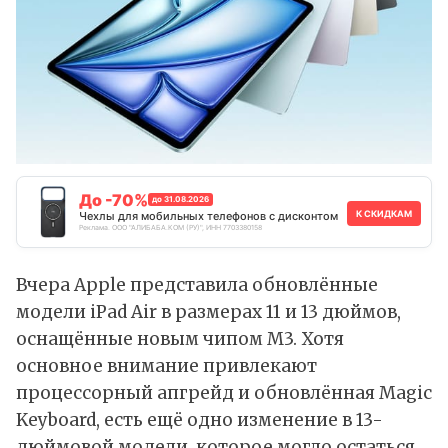
До -70%
до 31.08.2026
К СКИДКАМ
Чехлы для мобильных телефонов с дисконтом
Реклама. ООО "АЛИБАБА.КОМ (РУ)", ИНН 7703380158
Вчера Apple
представила
обновлённые
модели iPad Air в размерах 11 и 13 дюймов,
оснащённые новым чипом M3. Хотя
основное внимание привлекают
процессорный апгрейд и обновлённая
Magic
Keyboard
, есть ещё одно изменение в 13-
дюймовой модели, которое могло остаться