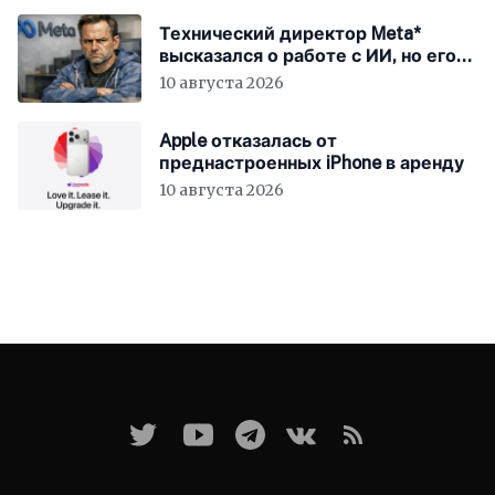
Технический директор Meta*
высказался о работе с ИИ, но его
не так поняли
10 августа 2026
Apple отказалась от
преднастроенных iPhone в аренду
10 августа 2026