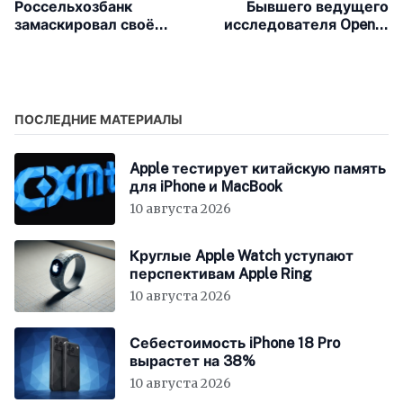
Россельхозбанк
Бывшего ведущего
замаскировал своё
исследователя OpenAI
мобильное
вызвали в суд по делу
приложение в App
о нарушении авторских
Store под программу
прав
«Учёт надоя»
ПОСЛЕДНИЕ МАТЕРИАЛЫ
Apple тестирует китайскую память
для iPhone и MacBook
10 августа 2026
Круглые Apple Watch уступают
перспективам Apple Ring
10 августа 2026
Себестоимость iPhone 18 Pro
вырастет на 38%
10 августа 2026