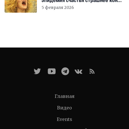
эпидемия счастья страшнее конца
света
5 февраля 2026
Главная
Видео
Events