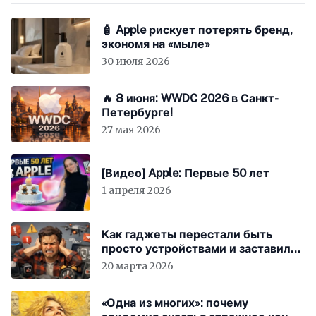
🧴 Apple рискует потерять бренд,
экономя на «мыле»
30 июля 2026
🔥 8 июня: WWDC 2026 в Санкт-
Петербурге!
27 мая 2026
[Видео] Apple: Первые 50 лет
1 апреля 2026
Как гаджеты перестали быть
просто устройствами и заставили
вас бесплатно работать
20 марта 2026
«Одна из многих»: почему