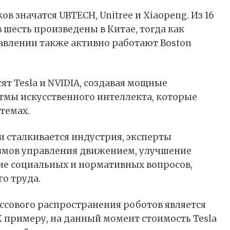
ов значатся UBTECH,
Unitree
и Xiaopeng. Из 16
шесть произведены в Китае, тогда как
равлении также активно работают Boston
сят
Tesla
и
NVIDIA
, создавая мощные
мы искусственного интеллекта, которые
темах.
и сталкивается индустрия, эксперты
змов управления движением, улучшение
ие социальных и нормативных вопросов,
о труда.
ссового распространения
роботов
является
К примеру, на данный момент стоимость Tesla