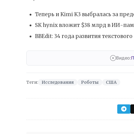
Теперь и Kimi K3 выбралась за пр
SK hynix вложит $38 млрд в ИИ-пам
BBEdit: 34 года развития текстовог
Видео:
П
Теги:
Исследования
Роботы
США