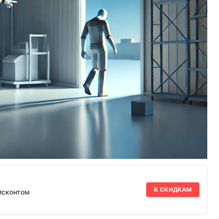
К СКИДКАМ
исконтом