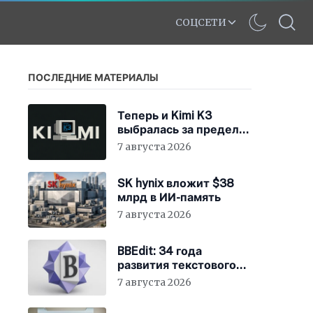
СОЦСЕТИ
ПОСЛЕДНИЕ МАТЕРИАЛЫ
Теперь и Kimi K3
выбралась за пределы
«песочницы»
7 августа 2026
SK hynix вложит $38
млрд в ИИ-память
7 августа 2026
BBEdit: 34 года
развития текстового
редактора для Mac
7 августа 2026